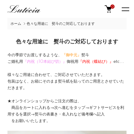
0
ホーム
色々な用途に 熨斗のご対応しております
色々な用途に 熨斗のご対応しております
今の季節でお渡しするような、
『御中元』
熨斗
ご婚礼用
『内祝（10本結び切）』
御祝用
『内祝（蝶結び）』
etc...
様々なご用途に合わせて、ご対応させていただきます。
包装はなく、お箱にそのまま熨斗紙を貼ってのご用意とさせていた
だきます。
★オンラインショップからご注文の際は、
商品をカートに入れる→次へ進むをタップ→ギフトサービスを利
用するを選択→熨斗の表書き・名入れなど備考欄へ記入
をお願いいたします。